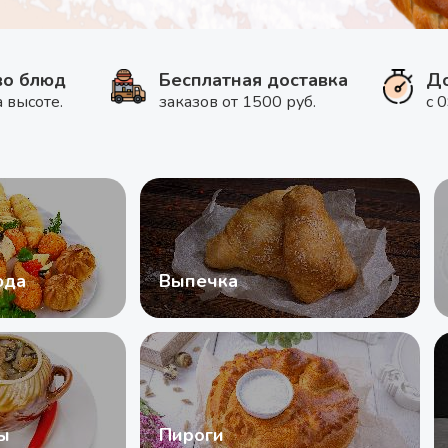
во блюд
Бесплатная доставка
До
а высоте.
заказов от 1500 руб.
с 
юда
Выпечка
ы
Пироги