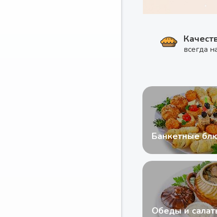
Качест
всегда н
Банкетные бл
Обеды и салат