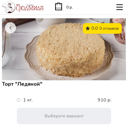
0 р.
0.0
0 отзывов
Торт "Ледяной"
1 кг.
910 р.
Выберите вариант