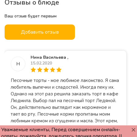
Отзывы о блюде
Ваш отзыв будет первым
Добавить отзыв
Нина Васильева ,
15.02.2020
Н
Песочные торты - мое любимое лакомство. Я сама
любитель выпечки и сладостей. Иногда пеку их.
Однако на этот раз решила заказать торт в кафе
Людмила. Выбор пал на песочный торт Ледяной.
Он, действительно выглядит как мороженое и
тает во рту. Песочные коржи пропитаны моим
любимым кремом из сгущенки и масла. Этот крем,
на мой взгляд, самый удачный. Тортик оказался
Уважаемые клиенты, Перед совершением онлайн-
вкусным, как если бы его испекла я сама. Рада
оплаты, пожалуйста, дождитесь звонка оператора. ||