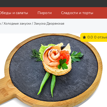
Обеды и салаты
Пироги
Сладости и торты
а
/
Холодные закуски
/
Закуска Дворянская
0.0
0 отзы