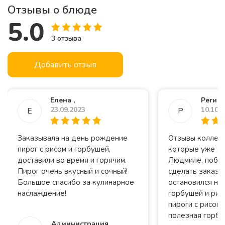
Отзывы о блюде
5.0
3
отзыва
Добавить отзыв
Елена ,
Регина
23.09.2023
10.10.
Е
Р
Заказывала на день рождение
Отзывы коллег 
пирог с рисом и горбушей,
которые уже за
доставили во время и горячим.
Людмиле, побу
Пирог очень вкусный и сочный!
сделать заказ.
Большое спасибо за кулинарное
остановился на
наслаждение!
горбушей и рис
пироги с рисом,
полезная горбу
Администрация,