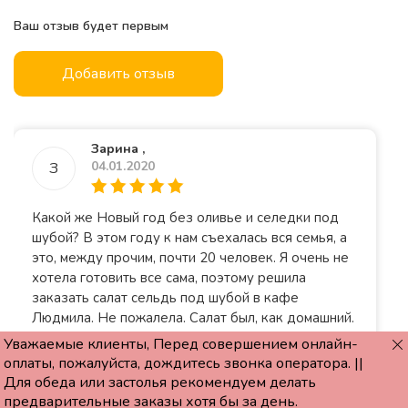
Ваш отзыв будет первым
Добавить отзыв
Зарина ,
04.01.2020
З
Какой же Новый год без оливье и селедки под
шубой? В этом году к нам съехалась вся семья, а
это, между прочим, почти 20 человек. Я очень не
хотела готовить все сама, поэтому решила
заказать салат сельдь под шубой в кафе
Людмила. Не пожалела. Салат был, как домашний.
Никто и не заметил, что именно этот салат я не
Уважаемые клиенты, Перед совершением онлайн-
готовила сама. Спасибо за качество блюд. Цены
оплаты, пожалуйста, дождитесь звонка оператора. ||
меня тоже очень устраивают. Будем заказывать
Для обеда или застолья рекомендуем делать
теперь не только на Новый год!
предварительные заказы хотя бы за день.