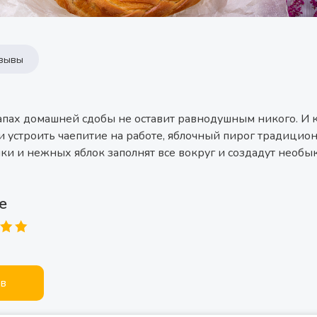
зывы
апах домашней сдобы не оставит равнодушным никого. И ко
и устроить чаепитие на работе, яблочный пирог традицио
ки и нежных яблок заполнят все вокруг и создадут необы
е
ыв