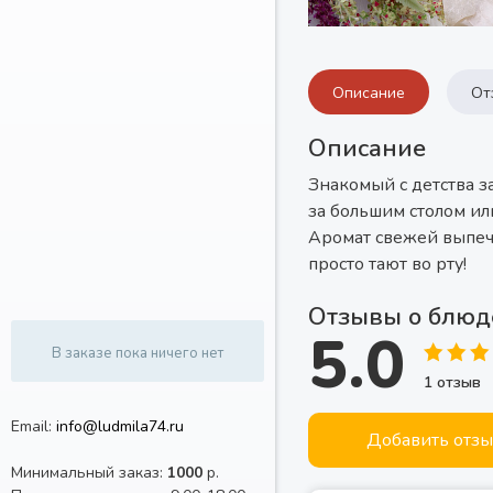
Описание
От
Описание
Знакомый с детства з
за большим столом ил
Аромат свежей выпеч
просто тают во рту!
Отзывы о блюд
5.0
В заказе пока ничего нет
1
отзыв
Email:
info@ludmila74.ru
Добавить отз
Минимальный заказ:
1000
р.