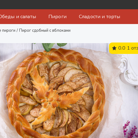
Обеды и салаты
Пироги
Сладости и торты
 пироги
/
Пирог сдобный с яблоками
0.0
1 от