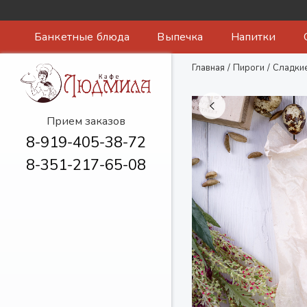
Банкетные блюда
Выпечка
Напитки
Главная
/
Пироги
/
Сладкие
Прием заказов
8-919-405-38-72
8-351-217-65-08