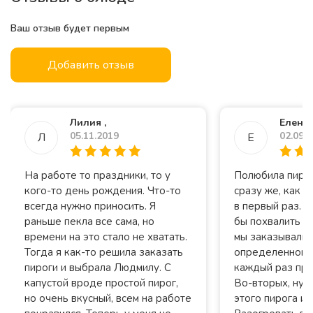
Ваш отзыв будет первым
Добавить отзыв
Лилия ,
Елена 
05.11.2019
02.09.
Л
Е
На работе то праздники, то у
Полюбила пирог
кого-то день рождения. Что-то
сразу же, как е
всегда нужно приносить. Я
в первый раз. 
раньше пекла все сама, но
бы похвалить с
времени на это стало не хватать.
мы заказывали 
Тогда я как-то решила заказать
определенному 
пироги и выбрала Людмилу. С
каждый раз при
капустой вроде простой пирог,
Во-вторых, нуж
но очень вкусный, всем на работе
этого пирога и 