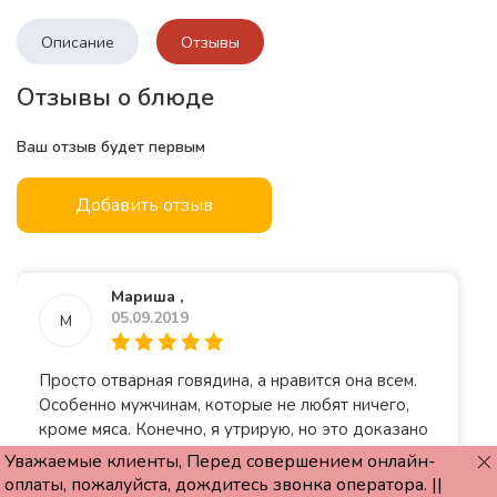
Описание
Отзывы
Отзывы о блюде
Ваш отзыв будет первым
Добавить отзыв
Мариша ,
05.09.2019
М
Просто отварная говядина, а нравится она всем.
Особенно мужчинам, которые не любят ничего,
кроме мяса. Конечно, я утрирую, но это доказано
многими домохозяйками. Поэтому на банкет, не
Уважаемые клиенты, Перед совершением онлайн-
задумываясь, заказала отварную говядину.
оплаты, пожалуйста, дождитесь звонка оператора. ||