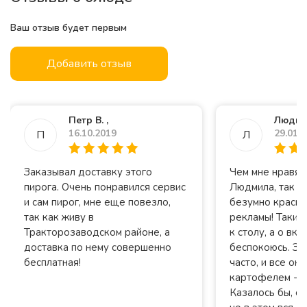
Ваш отзыв будет первым
Добавить отзыв
Петр В. ,
Людми
16.10.2019
29.01.
П
Л
Заказывал доставку этого
Чем мне нравят
пирога. Очень понравился сервис
Людмила, так эт
и сам пирог, мне еще повезло,
безумно красив
так как живу в
рекламы! Такие
Тракторозаводском районе, а
к столу, а о вк
доставка по нему совершенно
беспокоюсь. За
бесплатная!
часто, и все он
картофелем - м
Казалось бы, о