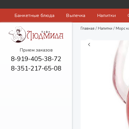
Банкетные блюда
Выпечка
Напитки
Главная
/
Напитки
/
Морс к
Прием заказов
8-919-405-38-72
8-351-217-65-08