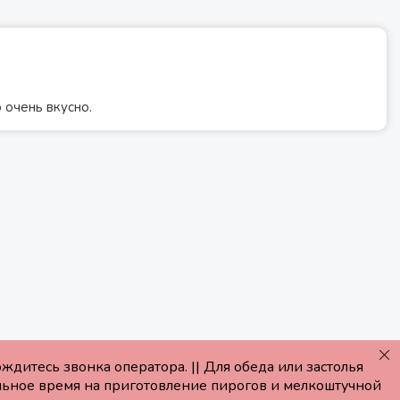
 очень вкусно.
дитесь звонка оператора. || Для обеда или застолья
льное время на приготовление пирогов и мелкоштучной