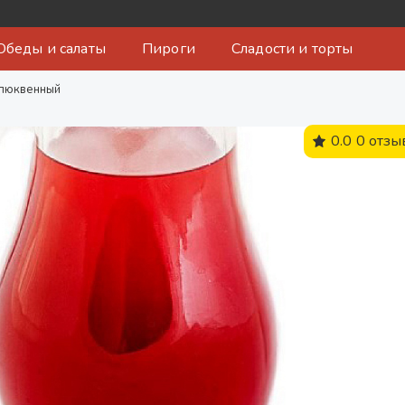
Обеды и салаты
Пироги
Сладости и торты
люквенный
0.0
0 отзы