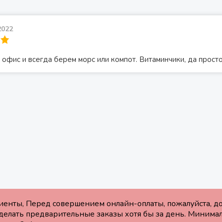
2022
офис и всегда берем морс или компот. Витаминчики, да просто
енты, Перед совершением онлайн-оплаты, пожалуйста, дож
елать предварительные заказы хотя бы за день. Минима